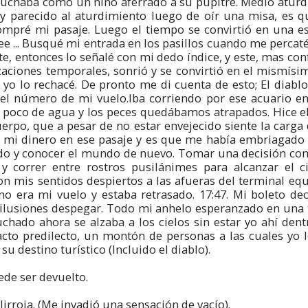
uchaba como un niño aferrado a su pupitre. Medio aturd
parecido al aturdimiento luego de oír una misa, es q
Compré mi pasaje. Luego el tiempo se convirtió en una e
ee ... Busqué mi entrada en los pasillos cuando me perca
e, entonces lo señalé con mi dedo índice, y este, mas co
aciones temporales, sonrió y se convirtió en el mismísim
yo lo rechacé. De pronto me di cuenta de esto; El diablo 
el número de mi vuelo.Iba corriendo por ese acuario en 
 poco de agua y los peces quedábamos atrapados. Hice el
uerpo, que a pesar de no estar envejecido siente la carg
o mi dinero en ese pasaje y es que me había embriagado 
todo y conocer el mundo de nuevo. Tomar una decisión com
 y correr entre rostros pusilánimes para alcanzar el 
on mis sentidos despiertos a las afueras del terminal eq
no era mi vuelo y estaba retrasado. 17:47. Mi boleto dec
ilusiones despegar. Todo mi anhelo esperanzado en una 
chado ahora se alzaba a los cielos sin estar yo ahí dent
cto predilecto, un montón de personas a las cuales yo l
su destino turístico (Incluido el diablo).
uede ser devuelto.
lirroja. (Me invadió una sensación de vacío).