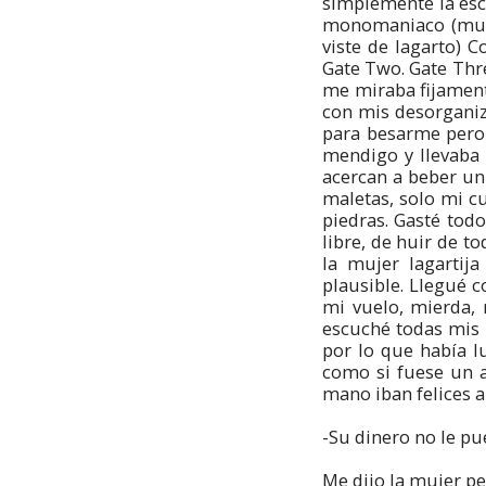
simplemente la esc
monomaniaco (muy 
viste de lagarto) 
Gate Two. Gate Thr
me miraba fijament
con mis desorganiz
para besarme pero 
mendigo y llevaba 
acercan a beber un
maletas, solo mi c
piedras. Gasté tod
libre, de huir de 
la mujer lagartija
plausible. Llegué c
mi vuelo, mierda, 
escuché todas mis 
por lo que había lu
como si fuese un a
mano iban felices a 
-Su dinero no le p
Me dijo la mujer pe