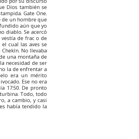
ido por su discurso
ue Dios también se
stampida. Gate One.
té de un hombre que
nfundido aún que yo
o diablo. Se acercó
vestía de frac o de
el cual las aves se
 ChekIn. No llevaba
a de una montaña de
la necesidad de ser
o la de enfrentar a
cielo era un mérito
uivocado. Ese no era
ía 17:50. De pronto
turbina. Todo, todo
ro, a cambio, y casi
es había tendido la