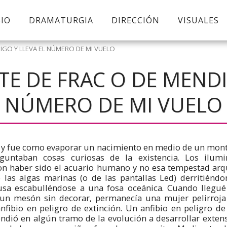
BIO
DRAMATURGIA
DIRECCIÓN
VISUALES
DIGO Y LLEVA EL NÚMERO DE MI VUELO
STE DE FRAC O DE MENDI
NÚMERO DE MI VUELO
 y fue como evaporar un nacimiento en medio de un mont
untaban cosas curiosas de la existencia. Los ilumi
n haber sido el acuario humano y no esa tempestad arq
 las algas marinas (o de las pantallas Led) derritiénd
sa escabulléndose a una fosa oceánica. Cuando llegué 
 un mesón sin decorar, permanecía una mujer pelirroja
nfibio en peligro de extinción. Un anfibio en peligro de
endió en algún tramo de la evolución a desarrollar extens